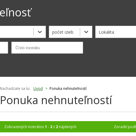
eľnosť
počet izieb
Lokalita
Nachadzate sa tu:
Uvod
>
Ponuka nehnuteľností
Ponuka nehnuteľností
Zobrazených inzerátov
1
-
2
z
2
nájdených
Zoradiť pod