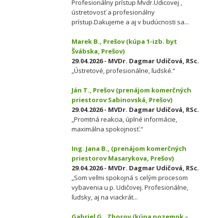
Profesionálny prístup Mvdr.Udicovej ,
ústretovosť a profesionálny
prístup.Dakujeme a aj v budúcnosti sa...
Marek B., Prešov (kúpa 1-izb. byt
Švábska, Prešov)
29.04.2026 - MVDr. Dagmar Udičová, RSc.
„Ústretové, profesionálne, ľudské.“
Ján T., Prešov (prenájom komerčných
priestorov Sabinovská, Prešov)
29.04.2026 - MVDr. Dagmar Udičová, RSc.
„Promtná reakcia, úplné informácie,
maximálna spokojnosť.“
Ing. Jana B., (prenájom komerčných
priestorov Masarykova, Prešov)
29.04.2026 - MVDr. Dagmar Udičová, RSc.
„Som veľmi spokojná s celým procesom
vybavenia u p. Udičovej. Profesionálne,
ľudsky, aj na viackrát...
Gabriel G., Zborov (kúpa pozemok –