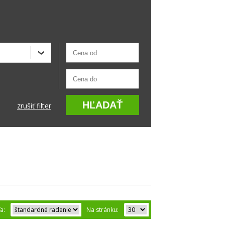
zrušiť filter
ľa:
Na stránku: