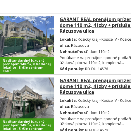
GARANT REAL prenájom príze
dome 110 m2, 4 izby + príslušen
Rázusova ulica
Lokalita:
Košický kraj - Košice IV - Košic
ulica:
Rázusova
Nehnuteľnosť:
dom 110m2
Ponúkame na prenájom spodné podlaži
Nadštandardný luxusný
úžitková plocha 110 m2, kompletná...
prenájom 140 m2, v žiadanej
lokalite - širšie centrum
Kód ponuky:
RD-DU-14576
Košíc
GARANT REAL prenájom príze
dome 110 m2, 4 izby + príslušen
Rázusova ulica
Lokalita:
Košický kraj - Košice IV - Košic
ulica:
Rázusova
Nehnuteľnosť:
dom 110m2
Ponúkame na prenájom spodné podlaži
Nadštandardný luxusný
úžitková plocha 110 m2, kompletná...
prenájom 140 m2, v žiadanej
lokalite - širšie centrum
Kód ponuky:
RD-DU-14579