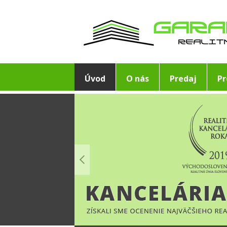
Úvod
O nás
Predaj
P