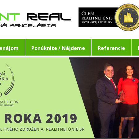
renájom
Ponúknite / Nájdeme
Referencie