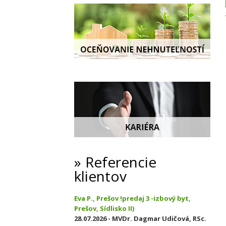
Referencie
klientov
Eva P., Prešov !predaj 3 -izbový byt,
Prešov, Sídlisko II)
28.07.2026 - MVDr. Dagmar Udičová, RSc.