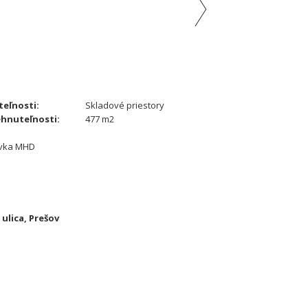
eľnosti:
Skladové priestory
hnuteľnosti:
477 m2
távka MHD
ulica, Prešov