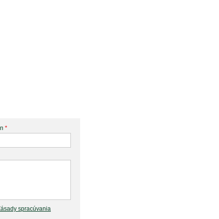
ón
*
Zásady spracúvania