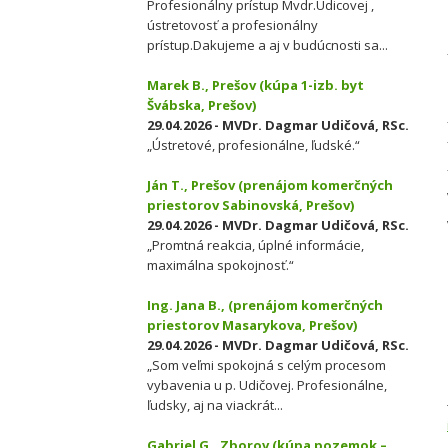
Profesionálny prístup Mvdr.Udicovej ,
ústretovosť a profesionálny
prístup.Dakujeme a aj v budúcnosti sa...
Marek B., Prešov (kúpa 1-izb. byt
Švábska, Prešov)
29.04.2026 - MVDr. Dagmar Udičová, RSc.
„Ústretové, profesionálne, ľudské.“
Ján T., Prešov (prenájom komerčných
priestorov Sabinovská, Prešov)
29.04.2026 - MVDr. Dagmar Udičová, RSc.
„Promtná reakcia, úplné informácie,
maximálna spokojnosť.“
Ing. Jana B., (prenájom komerčných
priestorov Masarykova, Prešov)
29.04.2026 - MVDr. Dagmar Udičová, RSc.
„Som veľmi spokojná s celým procesom
vybavenia u p. Udičovej. Profesionálne,
ľudsky, aj na viackrát...
Gabriel G., Zborov (kúpa pozemok –