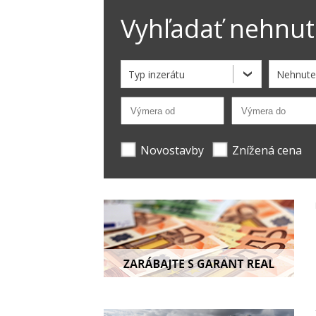
Vyhľadať nehnut
Typ inzerátu
Nehnute
Novostavby
Znížená cena