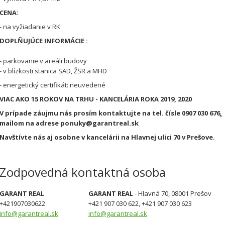
CENA:
- na vyžiadanie v RK
DOPLŇUJÚCE INFORMÁCIE :
- parkovanie v areáli budovy
- v blízkosti stanica SAD, ŽSR a MHD
- energetický certifikát: neuvedené
VIAC AKO 15 ROKOV NA TRHU - KANCELÁRIA ROKA 2019, 2020
V prípade záujmu nás prosím kontaktujte na tel. čísle 0907 030 676
,
mailom na adrese ponuky@garantreal.sk
Navštívte nás aj osobne v kancelárii na Hlavnej ulici 70 v Prešove.
Zodpovedná kontaktná osoba
GARANT REAL
GARANT REAL
- Hlavná 70, 08001 Prešov
+421907030622
+421 907 030 622, +421 907 030 623
info@garantreal.sk
info@garantreal.sk