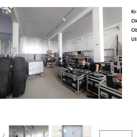
Kr
Ok
Ob
Ul