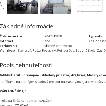
Základné informácie
Číslo inzerátu:
KP-LC-13868
Typ nehnut
Internet:
áno
Rozloha ne
Parkovanie:
vlastné parkovisko
V blízkosti:
Kaviareň, Pošta, Potraviny, Reštaurácia, Stredná škola, Zas
Popis nehnuteľnosti
GARANT REAL - prenájom - skladový priestor, 477,07 m2, Masarykova 
Ponúkame na prenájom skladový priestor na Masarykovej ulici v Prešove.
ZÁKLADNÉ ÚDAJE:
- lokalita: širšie centrum (pri SAD,ŽSR)
- výmera : 477,07 m2