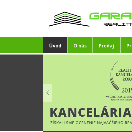
Úvod
O nás
Predaj
P