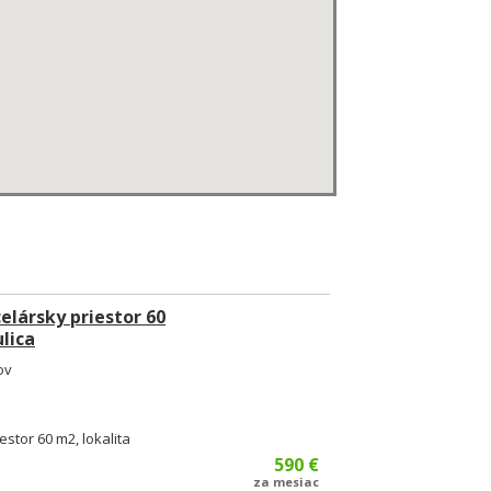
lársky priestor 60
lica
ov
tor 60 m2, lokalita
590 €
za mesiac