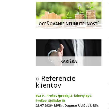
Referencie
klientov
Eva P., Prešov !predaj 3 -izbový byt,
Prešov, Sídlisko II)
28.07.2026 - MVDr. Dagmar Udičová, RSc.