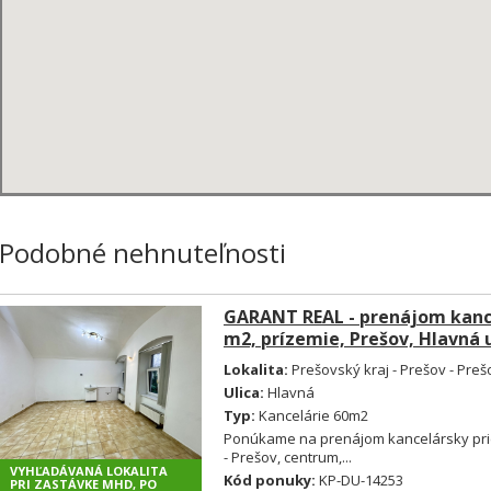
Podobné nehnuteľnosti
GARANT REAL - prenájom kance
m2, prízemie, Prešov, Hlavná u
Lokalita:
Prešovský kraj - Prešov - Preš
Ulica:
Hlavná
Typ:
Kancelárie 60m2
Ponúkame na prenájom kancelársky pries
- Prešov, centrum,...
VYHĽADÁVANÁ LOKALITA
Kód ponuky:
KP-DU-14253
PRI ZASTÁVKE MHD, PO