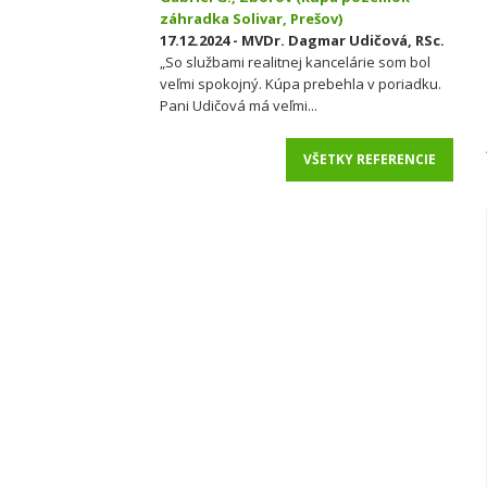
záhradka Solivar, Prešov)
17.12.2024 - MVDr. Dagmar Udičová, RSc.
„So službami realitnej kancelárie som bol
veľmi spokojný. Kúpa prebehla v poriadku.
Pani Udičová má veľmi...
VŠETKY REFERENCIE