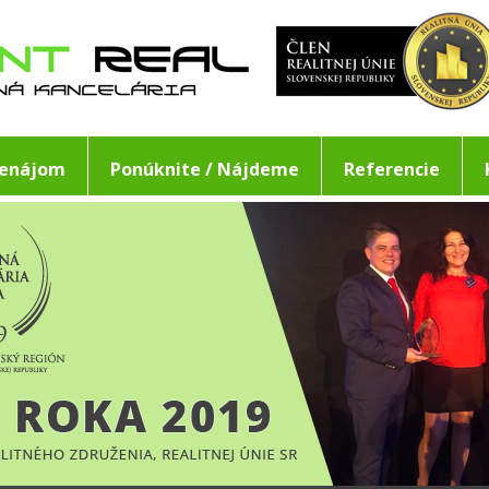
renájom
Ponúknite / Nájdeme
Referencie