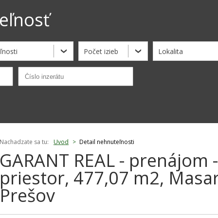
eľnosť
ľnosti
Počet izieb
Lokalita
Nachadzate sa tu:
Uvod
>
Detail nehnuteľnosti
GARANT REAL - prenájom -
priestor, 477,07 m2, Masar
Prešov