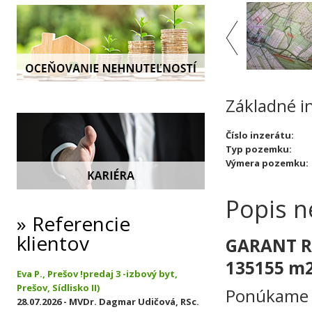
Základné i
Číslo inzerátu:
Typ pozemku:
Výmera pozemku:
Popis n
Referencie
klientov
GARANT RE
135155 m2,
Eva P., Prešov !predaj 3 -izbový byt,
Prešov, Sídlisko II)
Ponúkame n
28.07.2026 - MVDr. Dagmar Udičová, RSc.