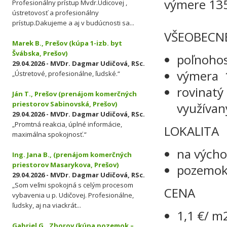
výmere 135
Profesionálny prístup Mvdr.Udicovej ,
ústretovosť a profesionálny
prístup.Dakujeme a aj v budúcnosti sa...
VŠEOBECN
Marek B., Prešov (kúpa 1-izb. byt
Švábska, Prešov)
poľnoho
29.04.2026 - MVDr. Dagmar Udičová, RSc.
výmera 
„Ústretové, profesionálne, ľudské.“
rovinatý
Ján T., Prešov (prenájom komerčných
priestorov Sabinovská, Prešov)
využívan
29.04.2026 - MVDr. Dagmar Udičová, RSc.
„Promtná reakcia, úplné informácie,
LOKALITA
maximálna spokojnosť.“
na výcho
Ing. Jana B., (prenájom komerčných
priestorov Masarykova, Prešov)
pozemok 
29.04.2026 - MVDr. Dagmar Udičová, RSc.
„Som veľmi spokojná s celým procesom
CENA
vybavenia u p. Udičovej. Profesionálne,
ľudsky, aj na viackrát...
1,1 €/ m2
Gabriel G., Zborov (kúpa pozemok –