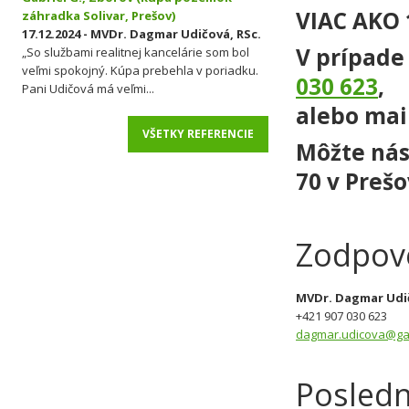
VIAC AKO 
záhradka Solivar, Prešov)
17.12.2024 - MVDr. Dagmar Udičová, RSc.
V prípade
„So službami realitnej kancelárie som bol
veľmi spokojný. Kúpa prebehla v poriadku.
030 623
,
Pani Udičová má veľmi...
alebo mai
VŠETKY REFERENCIE
Môžte nás 
70 v Preš
Zodpov
MVDr. Dagmar Udič
+421 907 030 623
dagmar.udicova@gar
Posledn