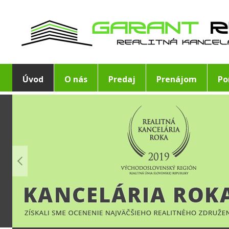
Úvod
O nás
Predaj
Prenájom
Po