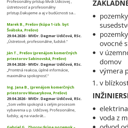
ZÁKLADNÉ
Profesionálny prístup Mvdr.Udicovej ,
ústretovosť a profesionálny
prístup.Dakujeme a aj v budúcnosti sa...
pozemky 
susedstv
Marek B., Prešov (kúpa 1-izb. byt
Švábska, Prešov)
pozemky 
29.04.2026 - MVDr. Dagmar Udičová, RSc.
ovocné 
„Ústretové, profesionálne, ľudské.“
v územno
Ján T., Prešov (prenájom komerčných
priestorov Sabinovská, Prešov)
domov
29.04.2026 - MVDr. Dagmar Udičová, RSc.
výmera 
„Promtná reakcia, úplné informácie,
maximálna spokojnosť.“
v blízko
Ing. Jana B., (prenájom komerčných
priestorov Masarykova, Prešov)
INŽINIERSK
29.04.2026 - MVDr. Dagmar Udičová, RSc.
„Som veľmi spokojná s celým procesom
elektrin
vybavenia u p. Udičovej. Profesionálne,
voda z m
ľudsky, aj na viackrát...
odvod od
Gabriel G., Zborov (kúpa pozemok –