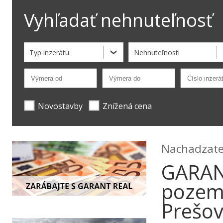
Vyhľadať nehnuteľnosť
Typ inzerátu
Nehnuteľnosti
Novostavby
Znížená cena
Nachadzate 
GARANT
pozemk
Prešo