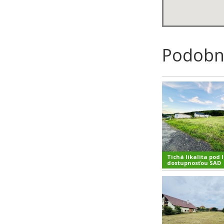
Podobn
Tichá likalita pod 
dostupnosťou SAD