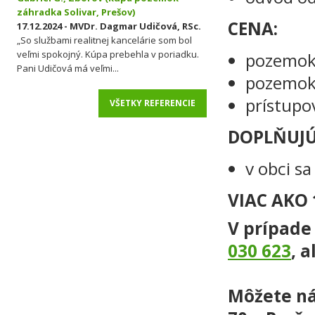
záhradka Solivar, Prešov)
CENA:
17.12.2024 - MVDr. Dagmar Udičová, RSc.
„So službami realitnej kancelárie som bol
veľmi spokojný. Kúpa prebehla v poriadku.
pozemok
Pani Udičová má veľmi...
pozemok
prístupo
VŠETKY REFERENCIE
DOPLŇUJÚ
v obci s
VIAC AKO 
V prípade
030 623
, 
Môžete nás