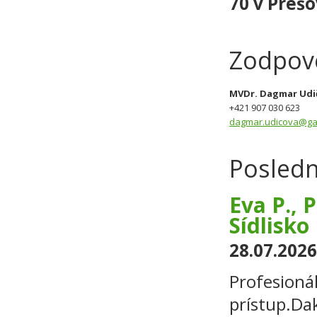
70 v Preš
Zodpov
MVDr. Dagmar Udič
+421 907 030 623
dagmar.udicova@gar
Posledn
Eva P., 
Sídlisko 
28.07.2026
Profesionál
prístup.Da