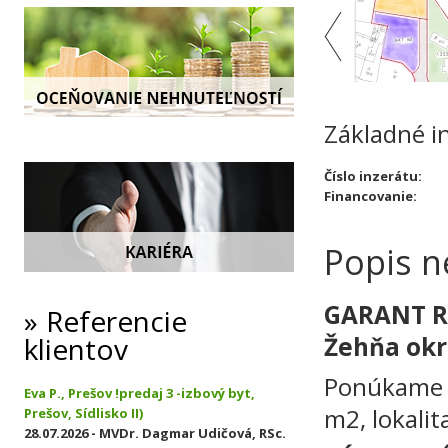
Základné i
Číslo inzerátu:
Financovanie:
Popis n
GARANT RE
Referencie
klientov
Žehňa okr
Ponúkame n
Eva P., Prešov !predaj 3 -izbový byt,
m2, lokalit
Prešov, Sídlisko II)
28.07.2026 - MVDr. Dagmar Udičová, RSc.