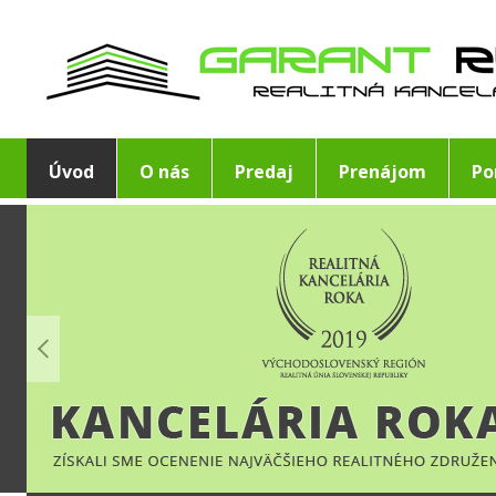
Úvod
O nás
Predaj
Prenájom
Po