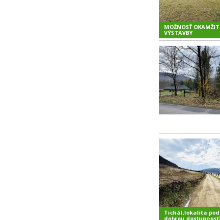
MOŽNOSŤ OKAMŽIT
VÝSTAVBY
Tichál,lokalita pod
dobrou dostupnos