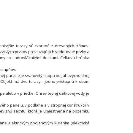
onkajšie terasy sú tvorené z drevených trámov.
vislých prvkov previazujúcich vodorovné prvky a
trany so sadrovláknitými doskami. Celková hrúbka
 stupňov.
j parcele je svahovitý, stúpa od juhovýcho dnej
Objekt má dve terasy - jednu prístupnú k obom
e alebo v priečke. Ohrev teplej úžitkovej vody je
ého panelu, v podlahe a v stropnej konštrukcii v
reviznú šachtu, ktorá je umiestnená na pozemku
ané elektrickým podlahovým kúrením (elektrická