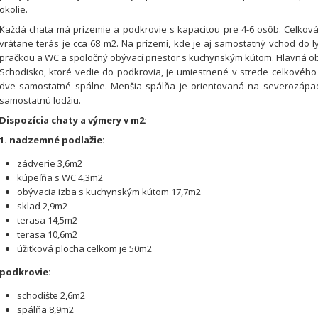
okolie.
Každá chata má prízemie a podkrovie s kapacitou pre 4-6 osôb. Celková
vrátane terás je cca 68 m2. Na prízemí, kde je aj samostatný vchod do 
pračkou a WC a spoločný obývací priestor s kuchynským kútom. Hlavná oby
Schodisko, ktoré vedie do podkrovia, je umiestnené v strede celkového
dve samostatné spálne. Menšia spálňa je orientovaná na severozápad
samostatnú lodžiu.
Dispozícia chaty a výmery v m2:
1. nadzemné podlažie:
zádverie 3,6m2
kúpeľňa s WC 4,3m2
obývacia izba s kuchynským kútom 17,7m2
sklad 2,9m2
terasa 14,5m2
terasa 10,6m2
úžitková plocha celkom je 50m2
podkrovie:
schodište 2,6m2
spálňa 8,9m2