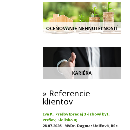
Referencie
klientov
Eva P., Prešov !predaj 3 -izbový byt,
Prešov, Sídlisko II)
28.07.2026 - MVDr. Dagmar Udičová, RSc.