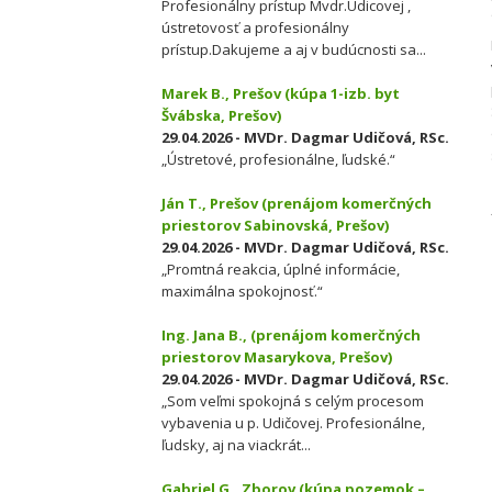
Profesionálny prístup Mvdr.Udicovej ,
ústretovosť a profesionálny
prístup.Dakujeme a aj v budúcnosti sa...
Marek B., Prešov (kúpa 1-izb. byt
Švábska, Prešov)
29.04.2026 - MVDr. Dagmar Udičová, RSc.
„Ústretové, profesionálne, ľudské.“
Ján T., Prešov (prenájom komerčných
priestorov Sabinovská, Prešov)
29.04.2026 - MVDr. Dagmar Udičová, RSc.
„Promtná reakcia, úplné informácie,
maximálna spokojnosť.“
Ing. Jana B., (prenájom komerčných
priestorov Masarykova, Prešov)
29.04.2026 - MVDr. Dagmar Udičová, RSc.
„Som veľmi spokojná s celým procesom
vybavenia u p. Udičovej. Profesionálne,
ľudsky, aj na viackrát...
Gabriel G., Zborov (kúpa pozemok –