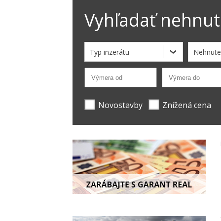
Vyhľadať nehnut
Typ inzerátu
Nehnute
Novostavby
Znížená cena