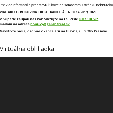
Pre viac informácií a predstavu kliknite na samostatnú stránku nehnuteľn
VIAC AKO 15 ROKOV NA TRHU - KANCELÁRIA ROKA 2019, 2020
V prípade záujmu nás kontaktujte na tel. čísle
0907 030 622
,
mailom na adrese
ponuky@garantreal.sk
Navštívte nás aj osobne v kancelárii na Hlavnej ulici 70 v Prešove.
Virtuálna obhliadka