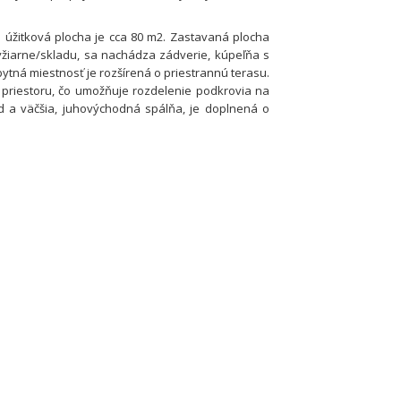
 úžitková plocha je cca 80 m2. Zastavaná plocha
lyžiarne/skladu, sa nachádza zádverie, kúpeľňa s
tná miestnosť je rozšírená o priestrannú terasu.
 priestoru, čo umožňuje rozdelenie podkrovia na
 a väčšia, juhovýchodná spálňa, je doplnená o