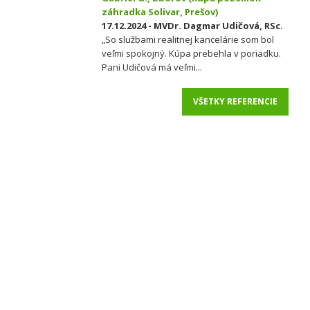
záhradka Solivar, Prešov)
17.12.2024 - MVDr. Dagmar Udičová, RSc.
„So službami realitnej kancelárie som bol
veľmi spokojný. Kúpa prebehla v poriadku.
Pani Udičová má veľmi...
VŠETKY REFERENCIE