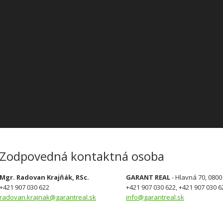
Zodpovedná kontaktná osoba
Mgr. Radovan Krajňák, RSc.
GARANT REAL
- Hlavná 70, 080
+421 907 030 622
+421 907 030 622, +421 907 030 6
radovan.krajnak@garantreal.sk
info@garantreal.sk