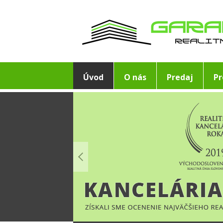
Úvod
O nás
Predaj
P