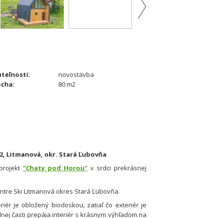
teľnosti:
novostavba
ocha:
80 m2
2, Litmanová, okr. Stará Ľubovňa
projekt
"Chaty pod Horou"
v srdci prekrásnej
ntre Ski Litmanová okres Stará Ľubovňa.
ér je obložený biodoskou, zatiaľ čo exteriér je
ej časti prepája interiér s krásnym výhľadom na