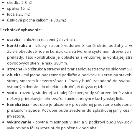
chodba 2,8m2
spálňa 16m2
lodžia 2,5 m2
úžitková plocha celkom je 30,2m2
Technické vybavenie:
stavba
- založená na zemných vrtoch.
konštrukcia
- všetky stropné vodorovné konštrukcie, podlahy a v
Zvislé obvodové nosné konštrukcie sú tvorené systémom drevených z
preklady. Táto konštrukcia je opláštená z vnútornej aj vonkajšej s
obvodových stien je max. 380mm.
strecha
- konštrukcia strechy má tvar sedlovej strechy so sklonom 58
objekt
- má jedno nadzemné podlažie a podkrovie. Terén na stavebne
strany smerom k severozápadu. Chatky budú zasadené do svahu. 
vstupným dverám do objektu a druhú pri obývacej izbe.
voda
- rozvody studenej a teplej úžitkovej vody sú prevedené v strop
riešený prietokovým ohrievačom umiestneným v kuchynskej linke.
kanalizácia
- potrubie je uložené v prevedenej predstene celostenov
príslušnom spáde. Potrubie bude zvedené do splaškovej jamy cez 
investora.
vykurovanie
- obytné miestnosti v 1NP a v podkroví budú vykurov
vykurovacia fólia), ktoré bude položené v podlahe.