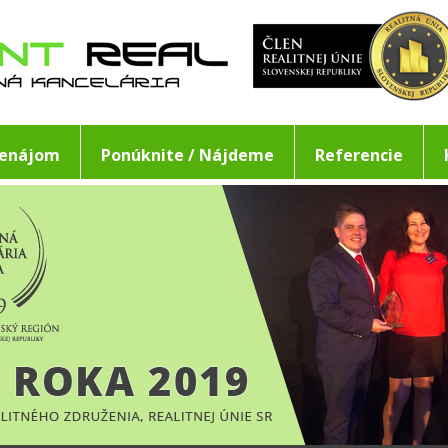
renájom
Ponúknite / Nájdeme
Referencie