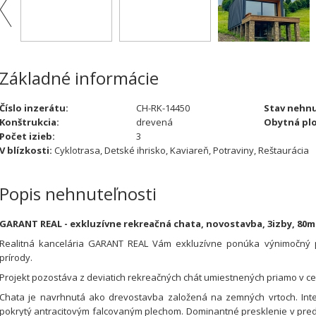
Základné informácie
Číslo inzerátu:
CH-RK-14450
Stav nehnu
Konštrukcia:
drevená
Obytná pl
Počet izieb:
3
V blízkosti:
Cyklotrasa, Detské ihrisko, Kaviareň, Potraviny, Reštaurácia
Popis nehnuteľnosti
GARANT REAL - exkluzívne rekreačná chata, novostavba, 3izby, 80m
Realitná kancelária GARANT REAL Vám exkluzívne ponúka výnimočný 
prírody.
Projekt pozostáva z deviatich rekreačných chát umiestnených priamo v ce
Chata je navrhnutá ako drevostavba založená na zemných vrtoch. Interi
pokrytý antracitovým falcovaným plechom. Dominantné presklenie v predn