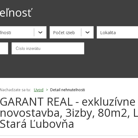
eľnosť
ľnosti
Počet izieb
Lokalita
Nachadzate sa tu:
Uvod
>
Detail nehnuteľnosti
GARANT REAL - exkluzívne 
novostavba, 3izby, 80m2, 
Stará Ľubovňa