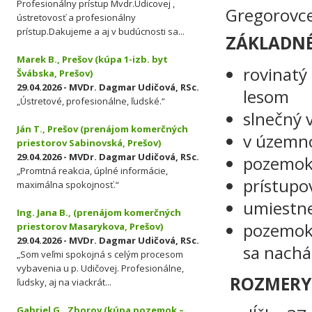
Profesionálny prístup Mvdr.Udicovej ,
Gregorovce
ústretovosť a profesionálny
prístup.Dakujeme a aj v budúcnosti sa...
ZÁKLADNÉ
Marek B., Prešov (kúpa 1-izb. byt
rovinatý
Švábska, Prešov)
29.04.2026 - MVDr. Dagmar Udičová, RSc.
lesom
„Ústretové, profesionálne, ľudské.“
slnečný 
Ján T., Prešov (prenájom komerčných
v územn
priestorov Sabinovská, Prešov)
29.04.2026 - MVDr. Dagmar Udičová, RSc.
pozemok 
„Promtná reakcia, úplné informácie,
prístupo
maximálna spokojnosť.“
umiestne
Ing. Jana B., (prenájom komerčných
pozemok 
priestorov Masarykova, Prešov)
29.04.2026 - MVDr. Dagmar Udičová, RSc.
sa nachá
„Som veľmi spokojná s celým procesom
vybavenia u p. Udičovej. Profesionálne,
ROZMERY
ľudsky, aj na viackrát...
Gabriel G., Zborov (kúpa pozemok –