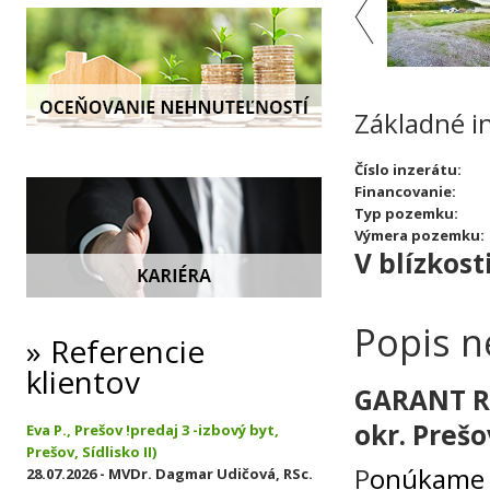
Základné i
Číslo inzerátu:
Financovanie:
Typ pozemku:
Výmera pozemku:
V blízkosti
Popis n
Referencie
klientov
GARANT RE
okr. Prešo
Eva P., Prešov !predaj 3 -izbový byt,
Prešov, Sídlisko II)
P
onúkame 
28.07.2026 - MVDr. Dagmar Udičová, RSc.