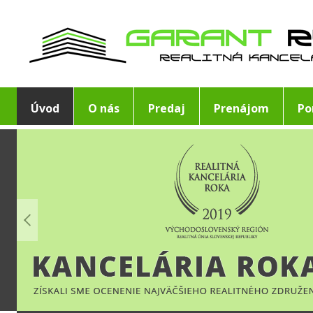
Úvod
O nás
Predaj
Prenájom
Po