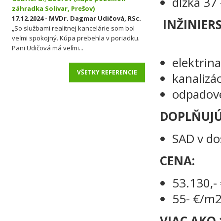
dĺžka 37
záhradka Solivar, Prešov)
17.12.2024 - MVDr. Dagmar Udičová, RSc.
INŽIN
„So službami realitnej kancelárie som bol
veľmi spokojný. Kúpa prebehla v poriadku.
Pani Udičová má veľmi...
elektrin
VŠETKY REFERENCIE
kanalizá
odpadové
DOPLŇUJÚ
SAD v do
CENA:
53.130,-
55- €/m
VIAC AKO 