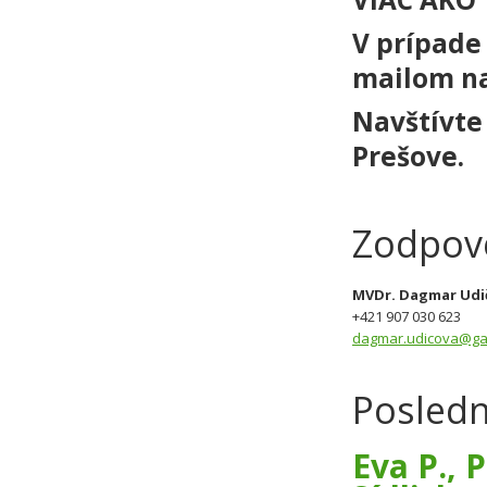
V prípade 
mailom n
Navštívte 
Prešove.
Zodpov
MVDr. Dagmar Udič
+421 907 030 623
dagmar.udicova@gar
Posledn
Eva P., 