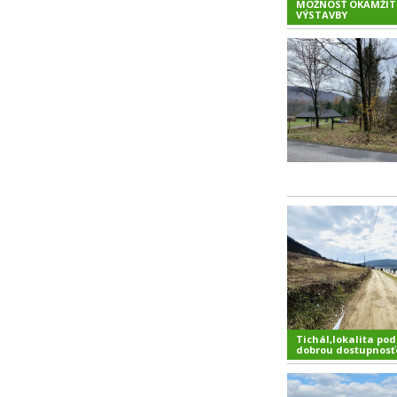
MOŽNOSŤ OKAMŽIT
VÝSTAVBY
Tichál,lokalita pod
dobrou dostupnos