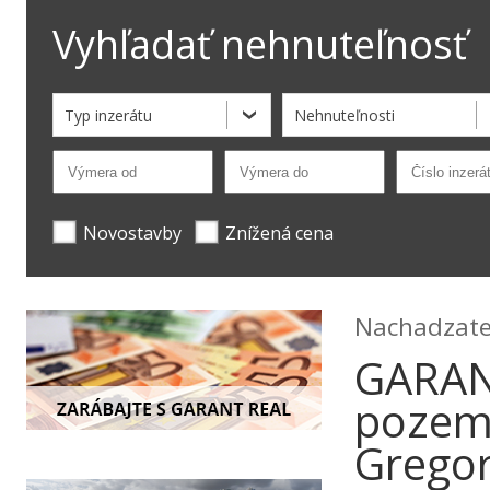
Vyhľadať nehnuteľnosť
Typ inzerátu
Nehnuteľnosti
Novostavby
Znížená cena
Nachadzate 
GARANT
pozemo
Grego