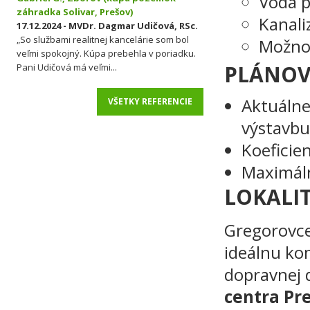
Voda 
záhradka Solivar, Prešov)
Kanali
17.12.2024 - MVDr. Dagmar Udičová, RSc.
„So službami realitnej kancelárie som bol
Možnos
veľmi spokojný. Kúpa prebehla v poriadku.
PLÁNOV
Pani Udičová má veľmi...
Aktuálne
VŠETKY REFERENCIE
výstavb
Koeficien
Maximáln
LOKALI
Gregorovce
ideálnu ko
dopravnej 
centra Pr