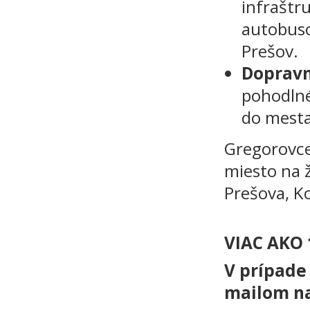
infraštr
autobuso
Prešov.
Dopravn
pohodlné
do mest
Gregorovce
miesto na 
Prešova, K
VIAC AKO 
V prípade 
mailom n