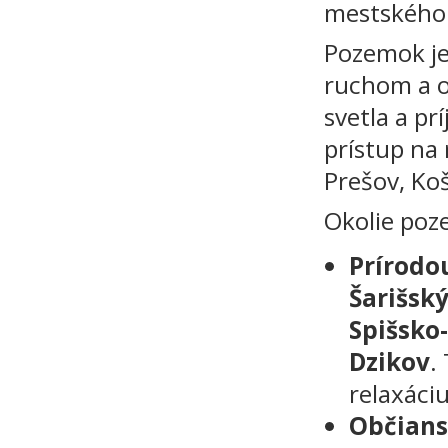
mestského
Pozemok je
ruchom a o
svetla a p
prístup na
Prešov, Ko
Okolie poz
Prírodo
Šarišs
Spišsko
Dzikov
.
relaxáciu
Občians