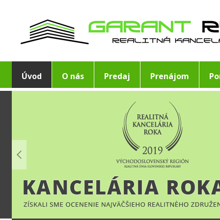
Úvod
O nás
Predaj
Prenájom
Po