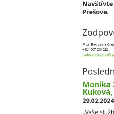
Navštívte 
Prešove.
Zodpov
Mgr. Radovan Kraj
+421 907 030 622
radovan.krajnak@ga
Posledn
Monika Z
Kuková, 
29.02.2024
„Vaše služ