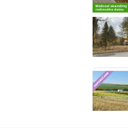
Možnosť okamžitej 
rodinného domu