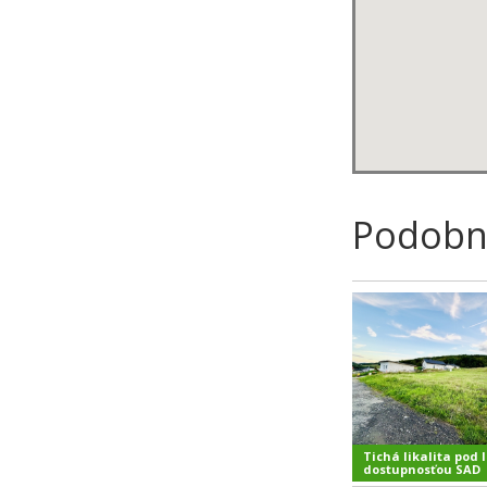
Podobn
Tichá likalita pod 
dostupnosťou SAD