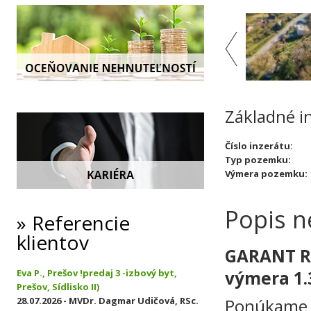
Základné i
Číslo inzerátu:
Typ pozemku:
Výmera pozemku:
Popis n
Referencie
klientov
GARANT RE
Eva P., Prešov !predaj 3 -izbový byt,
výmera 1.
Prešov, Sídlisko II)
28.07.2026 - MVDr. Dagmar Udičová, RSc.
Ponúkame n