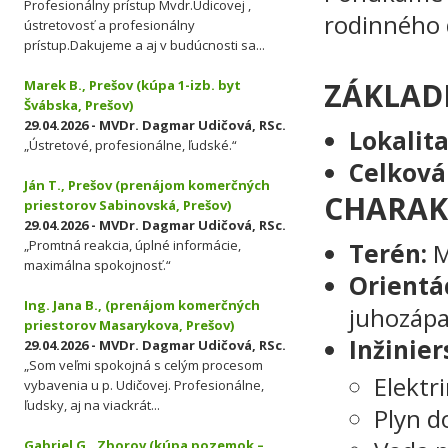
Profesionálny prístup Mvdr.Udicovej ,
rodinného 
ústretovosť a profesionálny
prístup.Dakujeme a aj v budúcnosti sa...
ZÁKLAD
Marek B., Prešov (kúpa 1-izb. byt
Švábska, Prešov)
29.04.2026 - MVDr. Dagmar Udičová, RSc.
Lokalita
„Ústretové, profesionálne, ľudské.“
Celková
Ján T., Prešov (prenájom komerčných
CHARAK
priestorov Sabinovská, Prešov)
29.04.2026 - MVDr. Dagmar Udičová, RSc.
„Promtná reakcia, úplné informácie,
Terén:
M
maximálna spokojnosť.“
Orientác
Ing. Jana B., (prenájom komerčných
juhozáp
priestorov Masarykova, Prešov)
Inžinier
29.04.2026 - MVDr. Dagmar Udičová, RSc.
„Som veľmi spokojná s celým procesom
Elektr
vybavenia u p. Udičovej. Profesionálne,
ľudsky, aj na viackrát...
Plyn d
Gabriel G., Zborov (kúpa pozemok –