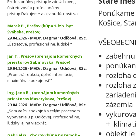
Staré mes
Profesionálny prístup Mvdr.Udicovej ,
ústretovosť a profesionálny
Ponúkame n
prístup.Dakujeme a aj v budúcnosti sa...
Košice, St
Marek B., Prešov (kúpa 1-izb. byt
Švábska, Prešov)
29.04.2026 - MVDr. Dagmar Udičová, RSc.
VŠEOBECN
„Ústretové, profesionálne, ľudské.“
zabehnut
Ján T., Prešov (prenájom komerčných
priestorov Sabinovská, Prešov)
ponúkaný
29.04.2026 - MVDr. Dagmar Udičová, RSc.
rozloha 
„Promtná reakcia, úplné informácie,
maximálna spokojnosť.“
rozloha z
zariadeni
Ing. Jana B., (prenájom komerčných
priestorov Masarykova, Prešov)
zázemia
29.04.2026 - MVDr. Dagmar Udičová, RSc.
„Som veľmi spokojná s celým procesom
vykurova
vybavenia u p. Udičovej. Profesionálne,
+ klimat
ľudsky, aj na viackrát...
objekt je
Gabriel G., Zborov (kúpa pozemok –