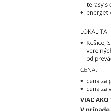
terasy s
energeti
LOKALITA
Košice, 
verejnýc
od prevá
CENA:
cena za 
cena za 
VIAC AKO 
V prípade