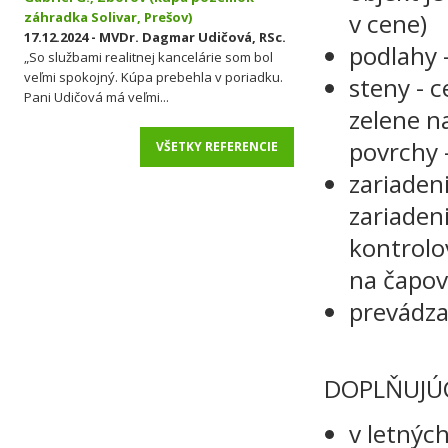
v cene)
záhradka Solivar, Prešov)
17.12.2024 - MVDr. Dagmar Udičová, RSc.
podlahy 
„So službami realitnej kancelárie som bol
veľmi spokojný. Kúpa prebehla v poriadku.
steny - 
Pani Udičová má veľmi...
zelene n
povrchy 
VŠETKY REFERENCIE
zariaden
zariadeni
kontrolo
na čapov
prevádz
DOPLŇUJÚ
v letnýc