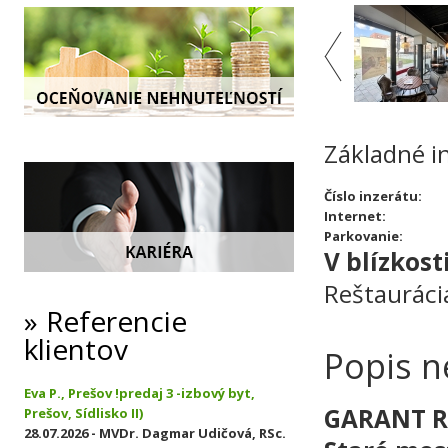
Základné i
Číslo inzerátu:
Internet:
Parkovanie:
V blízkosti
Reštauráci
Referencie
klientov
Popis n
Eva P., Prešov !predaj 3 -izbový byt,
GARANT RE
Prešov, Sídlisko II)
28.07.2026 - MVDr. Dagmar Udičová, RSc.