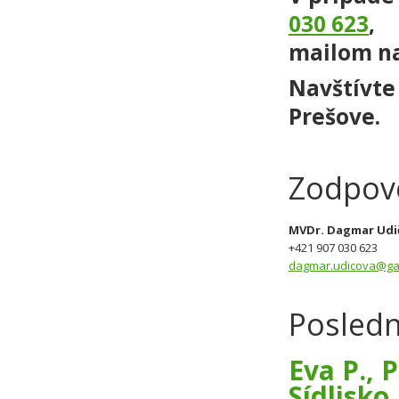
030 623
,
mailom n
Navštívte 
Prešove.
Zodpov
MVDr. Dagmar Udič
+421 907 030 623
dagmar.udicova@gar
Posledn
Eva P., 
Sídlisko 