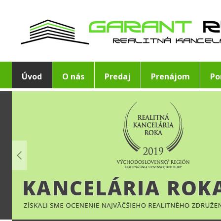
Úvod
O nás
Predaj
Prenájom
Po