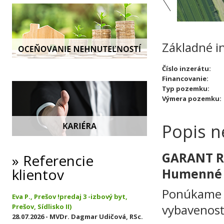
Základné i
Číslo inzerátu:
Financovanie:
Typ pozemku:
Výmera pozemku:
Popis n
GARANT RE
Referencie
klientov
Humenné
Ponúkame n
Eva P., Prešov !predaj 3 -izbový byt,
vybavenosť
Prešov, Sídlisko II)
28.07.2026 - MVDr. Dagmar Udičová, RSc.