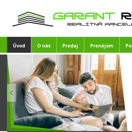
Úvod
O nás
Predaj
Prenájom
Po