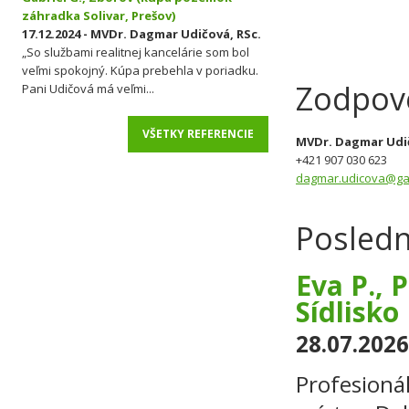
záhradka Solivar, Prešov)
17.12.2024 - MVDr. Dagmar Udičová, RSc.
„So službami realitnej kancelárie som bol
veľmi spokojný. Kúpa prebehla v poriadku.
Zodpov
Pani Udičová má veľmi...
VŠETKY REFERENCIE
MVDr. Dagmar Udič
+421 907 030 623
dagmar.udicova@gar
Posledn
Eva P., 
Sídlisko 
28.07.2026
Profesionál