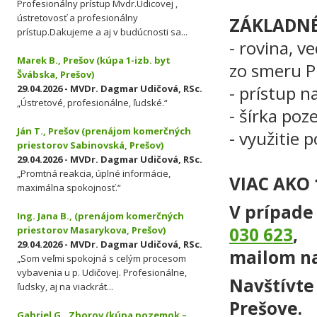
Profesionálny prístup Mvdr.Udicovej ,
ústretovosť a profesionálny
ZÁKLADNÉ
prístup.Dakujeme a aj v budúcnosti sa...
- rovina, 
Marek B., Prešov (kúpa 1-izb. byt
zo smeru P
Švábska, Prešov)
- prístup n
29.04.2026 - MVDr. Dagmar Udičová, RSc.
„Ústretové, profesionálne, ľudské.“
- šírka po
Ján T., Prešov (prenájom komerčných
- využitie
priestorov Sabinovská, Prešov)
29.04.2026 - MVDr. Dagmar Udičová, RSc.
„Promtná reakcia, úplné informácie,
VIAC AKO 
maximálna spokojnosť.“
V prípade
Ing. Jana B., (prenájom komerčných
030 623
,
priestorov Masarykova, Prešov)
29.04.2026 - MVDr. Dagmar Udičová, RSc.
mailom n
„Som veľmi spokojná s celým procesom
vybavenia u p. Udičovej. Profesionálne,
Navštívte 
ľudsky, aj na viackrát...
Prešove.
Gabriel G., Zborov (kúpa pozemok –