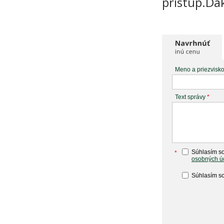
prístup.Da
Meno a priezvisk
Text správy
*
Súhlasím so
*
osobných ú
Súhlasím so