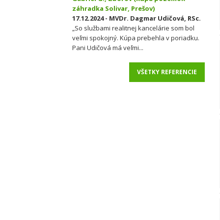
záhradka Solivar, Prešov)
17.12.2024 - MVDr. Dagmar Udičová, RSc.
„So službami realitnej kancelárie som bol
veľmi spokojný. Kúpa prebehla v poriadku.
Pani Udičová má veľmi...
VŠETKY REFERENCIE