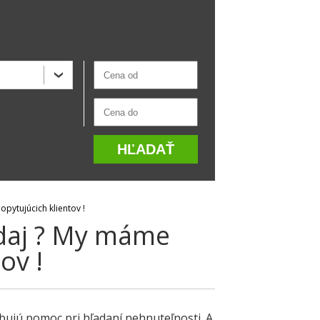
pytujúcich klientov !
daj ? My máme
ov !
ebujú pomoc pri hľadaní nehnuteľnosti. A