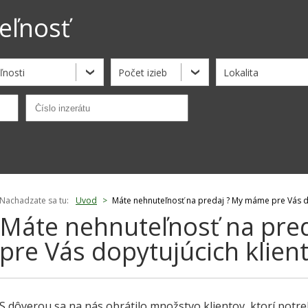
eľnosť
ľnosti
Počet izieb
Lokalita
Nachadzate sa tu:
Uvod
>
Máte nehnuteľnosť na predaj ? My máme pre Vás do
Máte nehnuteľnosť na pre
pre Vás dopytujúcich klient
S dôverou sa na nás obrátilo množstvo klientov, ktorí potr