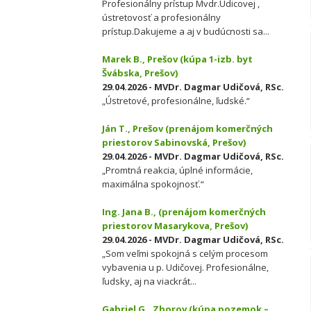
Profesionálny prístup Mvdr.Udicovej ,
ústretovosť a profesionálny
prístup.Dakujeme a aj v budúcnosti sa...
Marek B., Prešov (kúpa 1-izb. byt
Švábska, Prešov)
29.04.2026 - MVDr. Dagmar Udičová, RSc.
„Ústretové, profesionálne, ľudské.“
Ján T., Prešov (prenájom komerčných
priestorov Sabinovská, Prešov)
29.04.2026 - MVDr. Dagmar Udičová, RSc.
„Promtná reakcia, úplné informácie,
maximálna spokojnosť.“
Ing. Jana B., (prenájom komerčných
priestorov Masarykova, Prešov)
29.04.2026 - MVDr. Dagmar Udičová, RSc.
„Som veľmi spokojná s celým procesom
vybavenia u p. Udičovej. Profesionálne,
ľudsky, aj na viackrát...
Gabriel G., Zborov (kúpa pozemok –