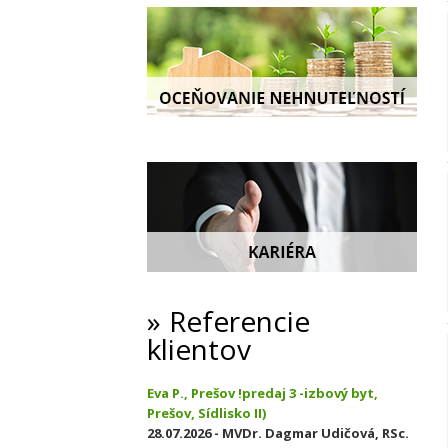
Referencie
klientov
Eva P., Prešov !predaj 3 -izbový byt,
Prešov, Sídlisko II)
28.07.2026 - MVDr. Dagmar Udičová, RSc.