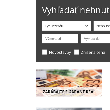
Vyhľadať nehnut
Typ inzerátu
Nehnute
Novostavby
Znížená cena