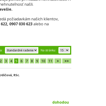
nehnuteľnosť našli.
avešie.
edá požiadavkám našich klientov,
 622, 0907 030 623
alebo na
ľa:
Na stránku:
2
3
4
5
6
7
8
9
10
11
>
>>
dičová, RSc.
dohodou