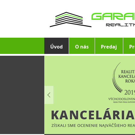
Úvod
O nás
Predaj
P