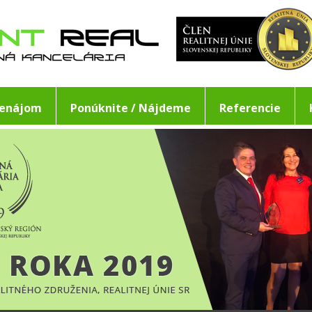
renájom
Ponúknite / Nájdeme
Referencie