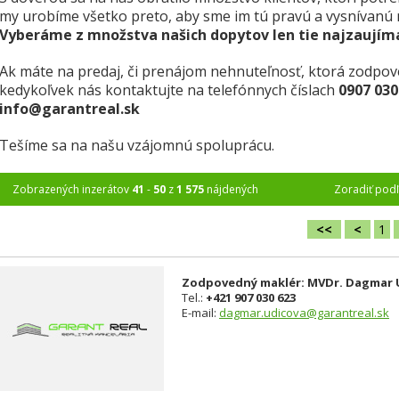
my urobíme všetko preto, aby sme im tú pravú a vysnívanú 
Vyberáme z množstva našich dopytov len tie najzaujím
Ak máte na predaj, či prenájom nehnuteľnosť, ktorá zodpov
kedykoľvek nás kontaktujte na telefónnych číslach
0907 030
info@garantreal.sk
Tešíme sa na našu vzájomnú spoluprácu.
Zobrazených inzerátov
41
-
50
z
1 575
nájdených
Zoradiť pod
<<
<
1
Zodpovedný maklér: MVDr. Dagmar U
Tel.:
+421 907 030 623
E-mail:
dagmar.udicova@garantreal.sk