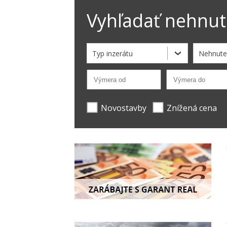
Vyhľadať nehnut
Typ inzerátu
Nehnute
Novostavby
Znížená cena