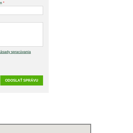
ón
*
Zásady spracúvania