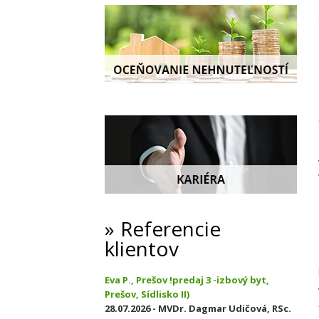
Referencie
klientov
Eva P., Prešov !predaj 3 -izbový byt,
Prešov, Sídlisko II)
28.07.2026 - MVDr. Dagmar Udičová, RSc.