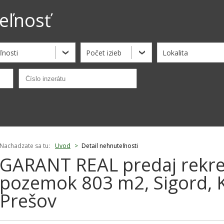
eľnosť
ľnosti
Počet izieb
Lokalita
Nachadzate sa tu:
Uvod
>
Detail nehnuteľnosti
GARANT REAL predaj rekre
pozemok 803 m2, Sigord, K
Prešov