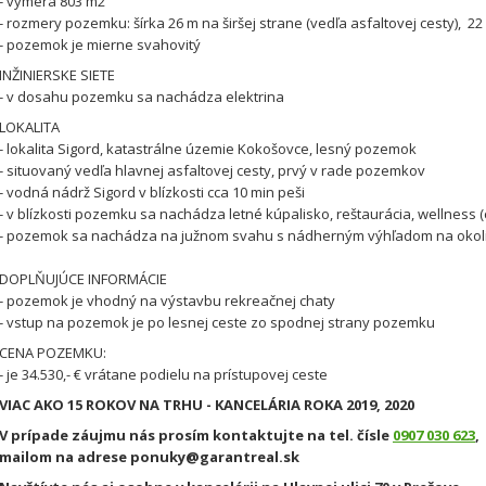
- výmera 803 m2
- rozmery pozemku: šírka 26 m na širšej strane (vedľa asfaltovej cesty), 2
- pozemok je mierne svahovitý
INŽINIERSKE SIETE
- v dosahu pozemku sa nachádza elektrina
LOKALITA
- lokalita Sigord, katastrálne územie Kokošovce, lesný pozemok
- situovaný vedľa hlavnej asfaltovej cesty, prvý v rade pozemkov
- vodná nádrž Sigord v blízkosti cca 10 min peši
- v blízkosti pozemku sa nachádza letné kúpalisko, reštaurácia, wellness (c
- pozemok sa nachádza na južnom svahu s nádherným výhľadom na okolit
DOPLŇUJÚCE INFORMÁCIE
- pozemok je vhodný na výstavbu rekreačnej chaty
- vstup na pozemok je po lesnej ceste zo spodnej strany pozemku
CENA POZEMKU:
- je 34.530,- € vrátane podielu na prístupovej ceste
VIAC AKO 15 ROKOV NA TRHU - KANCELÁRIA ROKA 2019, 2020
V prípade záujmu nás prosím kontaktujte na tel. čísle
0907 030 623
,
mailom na adrese ponuky@garantreal.sk