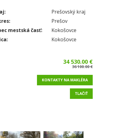
aj:
Prešovský kraj
res:
Prešov
ec mestská časť:
Kokošovce
ica:
Kokošovce
34 530.00 €
36 100.00 €
KONTAKTY NA MAKLÉRA
TLAČIŤ