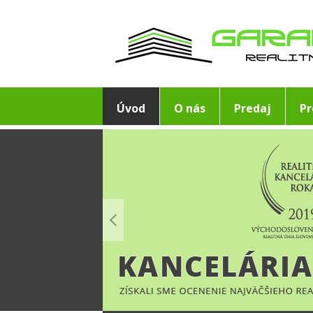
Úvod
O nás
Predaj
P