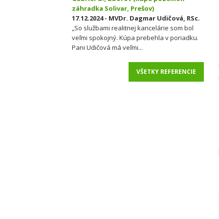
záhradka Solivar, Prešov)
17.12.2024 - MVDr. Dagmar Udičová, RSc.
„So službami realitnej kancelárie som bol
veľmi spokojný. Kúpa prebehla v poriadku.
Pani Udičová má veľmi...
VŠETKY REFERENCIE