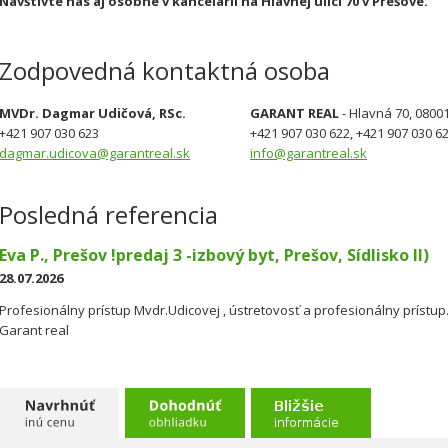
Navštívte nás aj osobne v kancelárii na Hlavnej ulici 70 v Prešove.
Zodpovedná kontaktná osoba
MVDr. Dagmar Udičová, RSc.
GARANT REAL
- Hlavná 70, 0800
+421 907 030 623
+421 907 030 622, +421 907 030 6
dagmar.udicova@garantreal.sk
info@garantreal.sk
Posledná referencia
Eva P., Prešov !predaj 3 -izbový byt, Prešov, Sídlisko II)
28.07.2026
Profesionálny prístup Mvdr.Udicovej , ústretovosť a profesionálny prístu
Garant real