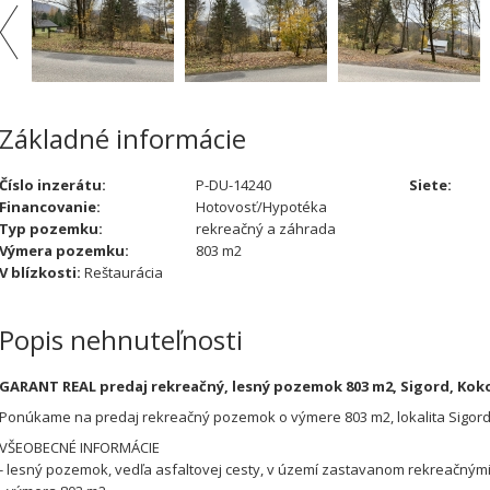
Základné informácie
Číslo inzerátu:
P-DU-14240
Siete:
Financovanie:
Hotovosť/Hypotéka
Typ pozemku:
rekreačný a záhrada
Výmera pozemku:
803 m2
V blízkosti:
Reštaurácia
Popis nehnuteľnosti
GARANT REAL predaj rekreačný, lesný pozemok 803 m2, Sigord, Koko
Ponúkame na predaj rekreačný pozemok o výmere 803 m2, lokalita Sigord,
VŠEOBECNÉ INFORMÁCIE
- lesný pozemok, vedľa asfaltovej cesty, v území zastavanom rekreačným