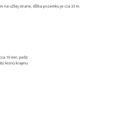
2 m na užšej strane, dĺžka pozemku je cca 33 m.
ca 10 min. peši)
ú lesnú krajinu