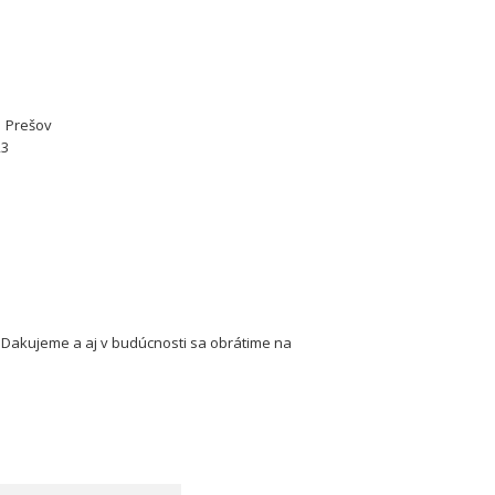
1 Prešov
23
p.Dakujeme a aj v budúcnosti sa obrátime na