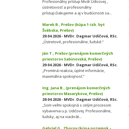
Profesionálny prístup Mvdr.Udicovej ,
ústretovosť a profesionálny
prístup.Dakujeme a aj v budúcnosti sa...
Marek B., Prešov (kúpa 1-izb. byt
Švábska, Prešov)
29.04.2026 - MVDr. Dagmar Udičová, RSc.
„Ústretové, profesionálne, ľudské.“
Ján T., Prešov (prenájom komerčných
priestorov Sabinovská, Prešov)
29.04.2026 - MVDr. Dagmar Udičová, RSc.
„Promtná reakcia, úplné informácie,
maximálna spokojnosť.“
Ing. Jana B., (prenájom komerčných
priestorov Masarykova, Prešov)
29.04.2026 - MVDr. Dagmar Udičová, RSc.
„Som veľmi spokojná s celým procesom
vybavenia u p. Udičovej. Profesionálne,
ľudsky, aj na viackrát...
Gabriel G., Zborov (kúpa pozemok –