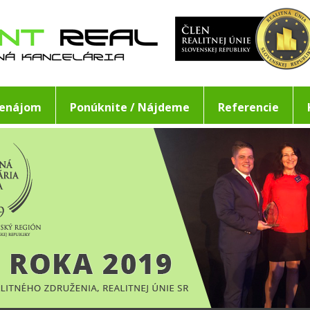
renájom
Ponúknite / Nájdeme
Referencie