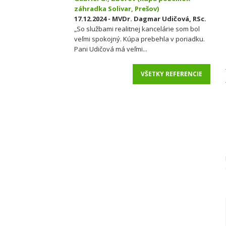
záhradka Solivar, Prešov)
17.12.2024 - MVDr. Dagmar Udičová, RSc.
„So službami realitnej kancelárie som bol
veľmi spokojný. Kúpa prebehla v poriadku.
Pani Udičová má veľmi...
VŠETKY REFERENCIE