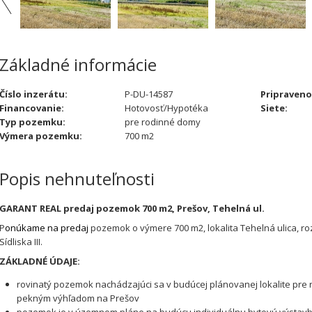
Základné informácie
Číslo inzerátu:
P-DU-14587
Pripraveno
Financovanie:
Hotovosť/Hypotéka
Siete:
Typ pozemku:
pre rodinné domy
Výmera pozemku:
700 m2
Popis nehnuteľnosti
GARANT REAL predaj pozemok 700 m2, Prešov, Tehelná ul.
P
onúkame na predaj
pozemok o výmere 700 m2, lokalita Tehelná ulica, roz
Sídliska III.
ZÁKLADNÉ ÚDAJE:
rovinatý pozemok nachádzajúci sa v budúcej plánovanej lokalite pre
pekným výhľadom na Prešov