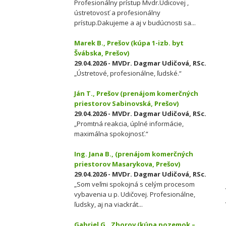
Profesionálny prístup Mvdr.Udicovej ,
ústretovosť a profesionálny
prístup.Dakujeme a aj v budúcnosti sa...
Marek B., Prešov (kúpa 1-izb. byt
Švábska, Prešov)
29.04.2026 - MVDr. Dagmar Udičová, RSc.
„Ústretové, profesionálne, ľudské.“
Ján T., Prešov (prenájom komerčných
priestorov Sabinovská, Prešov)
29.04.2026 - MVDr. Dagmar Udičová, RSc.
„Promtná reakcia, úplné informácie,
maximálna spokojnosť.“
Ing. Jana B., (prenájom komerčných
priestorov Masarykova, Prešov)
29.04.2026 - MVDr. Dagmar Udičová, RSc.
„Som veľmi spokojná s celým procesom
vybavenia u p. Udičovej. Profesionálne,
ľudsky, aj na viackrát...
Gabriel G., Zborov (kúpa pozemok –