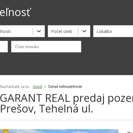
eľnosť
ľnosti
Počet izieb
Lokalita
Nachadzate sa tu:
Uvod
>
Detail nehnuteľnosti
GARANT REAL predaj poze
Prešov, Tehelná ul.