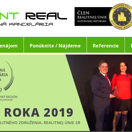
renájom
Ponúknite / Nájdeme
Referencie