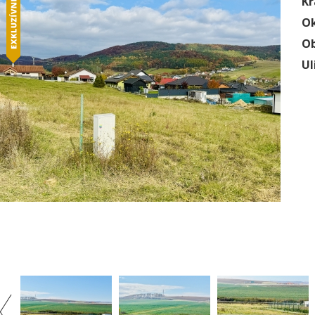
Kr
Ok
Ob
Ul