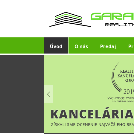
Úvod
O nás
Predaj
P