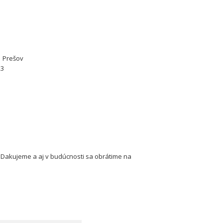
1 Prešov
23
p.Dakujeme a aj v budúcnosti sa obrátime na