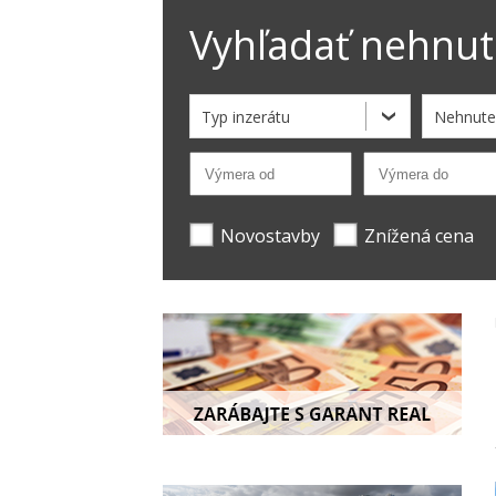
Vyhľadať nehnut
Typ inzerátu
Nehnute
Novostavby
Znížená cena