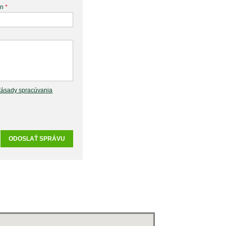
ón
*
Zásady spracúvania