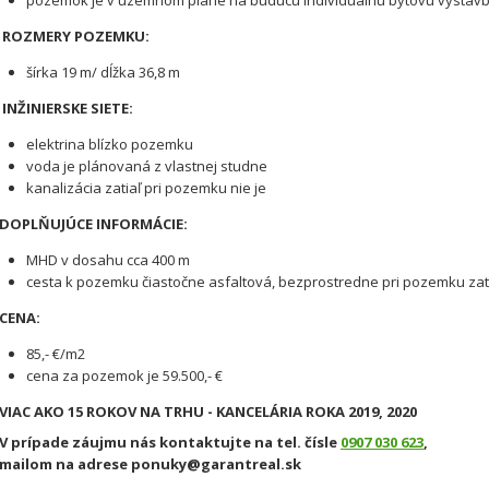
pozemok je v územnom pláne na budúcu individuálnu bytovú výstav
ROZMERY POZEMKU
:
šírka 19 m/ dĺžka 36,8 m
INŽIN
IERSKE SIETE:
elektrina blízko pozemku
voda je plánovaná z vlastnej studne
kanalizácia zatiaľ pri pozemku nie je
DOPLŇUJÚCE INFORMÁCIE:
MHD v dosahu cca 400 m
cesta k pozemku čiastočne asfaltová, bezprostredne pri pozemku za
CENA:
85,- €/m2
cena za pozemok je 59.500,- €
VIAC AKO 15 ROKOV NA TRHU - KANCELÁRIA ROKA 2019, 2020
V prípade záujmu nás kontaktujte na tel. čísle
0907 030 623
,
mailom na adrese ponuky@garantreal.sk