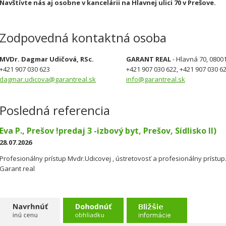
Navštívte nás aj osobne v kancelárii na Hlavnej ulici 70 v Prešove.
Zodpovedná kontaktná osoba
MVDr. Dagmar Udičová, RSc.
GARANT REAL
- Hlavná 70, 0800
+421 907 030 623
+421 907 030 622, +421 907 030 6
dagmar.udicova@garantreal.sk
info@garantreal.sk
Posledná referencia
Eva P., Prešov !predaj 3 -izbový byt, Prešov, Sídlisko II)
28.07.2026
Profesionálny prístup Mvdr.Udicovej , ústretovosť a profesionálny prístu
Garant real