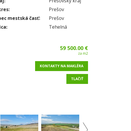
aj:
Prešovský kraj
res:
Prešov
ec mestská časť:
Prešov
ica:
Tehelná
59 500.00 €
za m2
KONTAKTY NA MAKLÉRA
TLAČIŤ