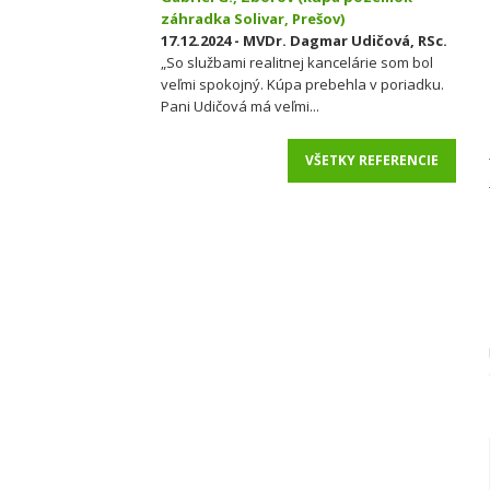
záhradka Solivar, Prešov)
17.12.2024 - MVDr. Dagmar Udičová, RSc.
„So službami realitnej kancelárie som bol
veľmi spokojný. Kúpa prebehla v poriadku.
Pani Udičová má veľmi...
VŠETKY REFERENCIE