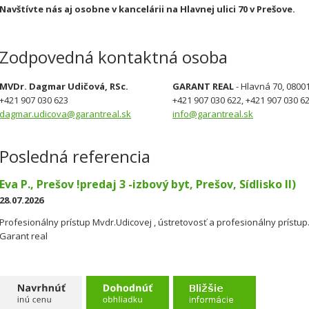
Navštívte nás aj osobne v kancelárii na Hlavnej ulici 70 v Prešove.
Zodpovedná kontaktná osoba
MVDr. Dagmar Udičová, RSc.
GARANT REAL
- Hlavná 70, 0800
+421 907 030 623
+421 907 030 622, +421 907 030 6
dagmar.udicova@garantreal.sk
info@garantreal.sk
Posledná referencia
Eva P., Prešov !predaj 3 -izbový byt, Prešov, Sídlisko II)
28.07.2026
Profesionálny prístup Mvdr.Udicovej , ústretovosť a profesionálny prístu
Garant real