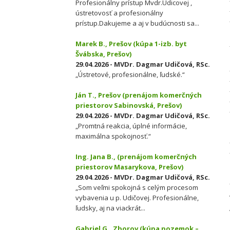
Profesionálny prístup Mvdr.Udicovej ,
ústretovosť a profesionálny
prístup.Dakujeme a aj v budúcnosti sa...
Marek B., Prešov (kúpa 1-izb. byt
Švábska, Prešov)
29.04.2026 - MVDr. Dagmar Udičová, RSc.
„Ústretové, profesionálne, ľudské.“
Ján T., Prešov (prenájom komerčných
priestorov Sabinovská, Prešov)
29.04.2026 - MVDr. Dagmar Udičová, RSc.
„Promtná reakcia, úplné informácie,
maximálna spokojnosť.“
Ing. Jana B., (prenájom komerčných
priestorov Masarykova, Prešov)
29.04.2026 - MVDr. Dagmar Udičová, RSc.
„Som veľmi spokojná s celým procesom
vybavenia u p. Udičovej. Profesionálne,
ľudsky, aj na viackrát...
Gabriel G., Zborov (kúpa pozemok –