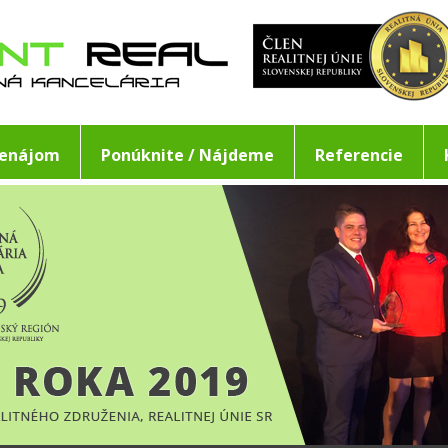
renájom
Ponúknite / Nájdeme
Referencie