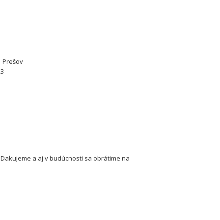
1 Prešov
23
p.Dakujeme a aj v budúcnosti sa obrátime na