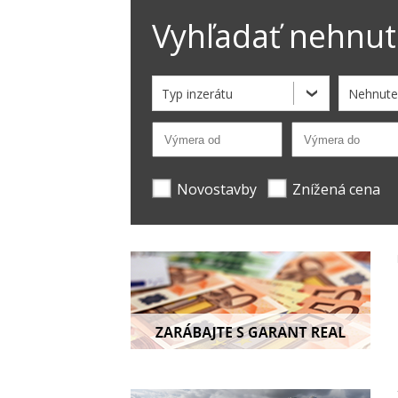
Vyhľadať nehnut
Typ inzerátu
Nehnute
Novostavby
Znížená cena