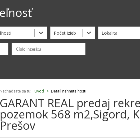
eľnosť
ľnosti
Počet izieb
Lokalita
Nachadzate sa tu:
Uvod
>
Detail nehnuteľnosti
GARANT REAL predaj rekre
pozemok 568 m2,Sigord, K
Prešov