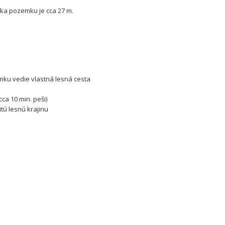
ĺžka pozemku je cca 27 m.
mku vedie vlastná lesná cesta
ca 10 min. peši)
ú lesnú krajinu