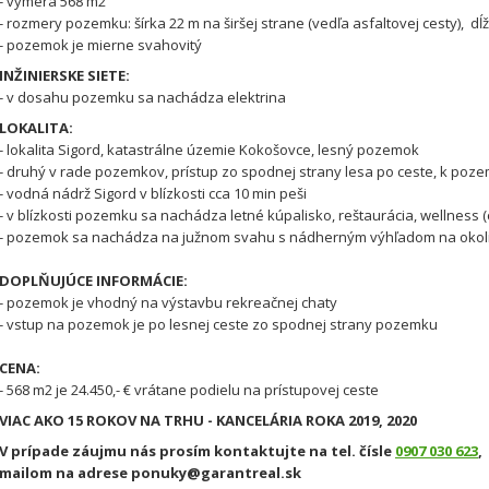
- výmera 568 m2
- rozmery pozemku: šírka 22 m na širšej strane (vedľa asfaltovej cesty), d
- pozemok je mierne svahovitý
INŽINIERSKE SIETE:
- v dosahu pozemku sa nachádza elektrina
LOKALITA:
- lokalita Sigord, katastrálne územie Kokošovce, lesný pozemok
- druhý v rade pozemkov, prístup zo spodnej strany lesa po ceste, k poze
- vodná nádrž Sigord v blízkosti cca 10 min peši
- v blízkosti pozemku sa nachádza letné kúpalisko, reštaurácia, wellness (c
- pozemok sa nachádza na južnom svahu s nádherným výhľadom na okolit
DOPLŇUJÚCE INFORMÁCIE:
- pozemok je vhodný na výstavbu rekreačnej chaty
- vstup na pozemok je po lesnej ceste zo spodnej strany pozemku
CENA:
- 568 m2 je 24.450,- € vrátane podielu na prístupovej ceste
VIAC AKO 15 ROKOV NA TRHU - KANCELÁRIA ROKA 2019, 2020
V prípade záujmu nás prosím kontaktujte na tel. čísle
0907 030 623
,
mailom na adrese ponuky@garantreal.sk