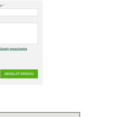
ón
*
Zásady spracúvania