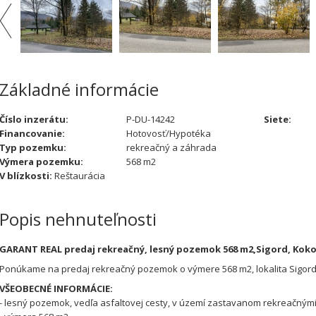
Základné informácie
Číslo inzerátu:
P-DU-14242
Siete:
Financovanie:
Hotovosť/Hypotéka
Typ pozemku:
rekreačný a záhrada
Výmera pozemku:
568 m2
V blízkosti:
Reštaurácia
Popis nehnuteľnosti
GARANT REAL predaj rekreačný, lesný pozemok 568 m2,Sigord, Kokoš
Ponúkame na predaj rekreačný pozemok o výmere 568 m2, lokalita Sigord,
VŠEOBECNÉ INFORMÁCIE:
- lesný pozemok, vedľa asfaltovej cesty, v území zastavanom rekreačným