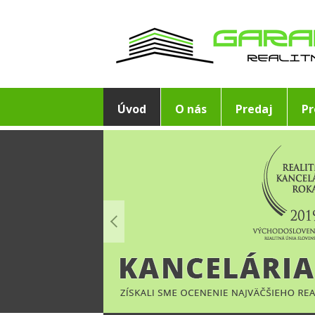
Úvod
O nás
Predaj
P