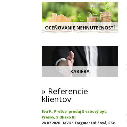
Referencie
klientov
Eva P., Prešov !predaj 3 -izbový byt,
Prešov, Sídlisko II)
28.07.2026 - MVDr. Dagmar Udičová, RSc.